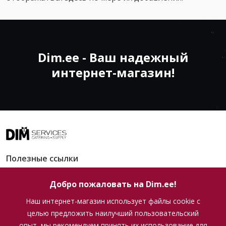
Dim.ee - Ваш надежный
интернет-магазин!
arrow_drop_down
Полезные ссылки
Добро пожаловать на Dim.ee!
Внимание! Это алкоголь. Алкоголь может навредить
Вашему здоровью!
Наш интернет-магазин использует файлы cookie с
целью предложить наилучший пользовательский
D.I.M. SERVICES OÜ
опыт, мы рекомендуем принять их использование для