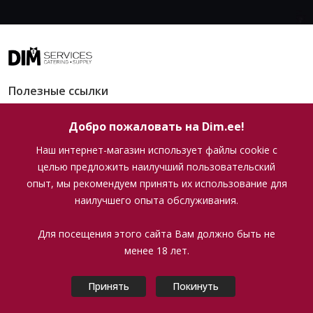
arrow_drop_down
Полезные ссылки
Добро пожаловать на Dim.ee!
Внимание! Это алкоголь. Алкоголь может навредить
Вашему здоровью!
Наш интернет-магазин использует файлы cookie с
целью предложить наилучший пользовательский
D.I.M. SERVICES OÜ
опыт, мы рекомендуем принять их использование для
наилучшего опыта обслуживания.
+372 502 74 20
Для посещения этого сайта Вам должно быть не
info@dim.ee
менее 18 лет.
© 2026 D.I.M. SERVICES OÜ. Все права защищены.
Принять
Покинуть