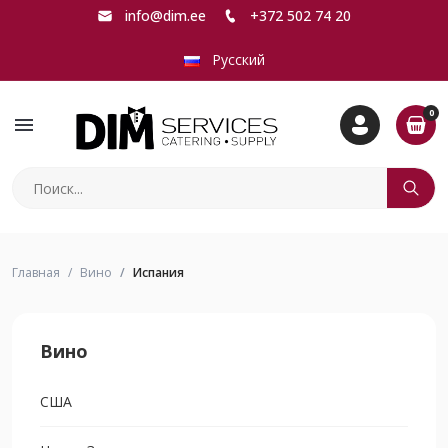
info@dim.ee
+372 502 74 20
Русский
0
menu
Главная
Вино
Испания
Вино
США